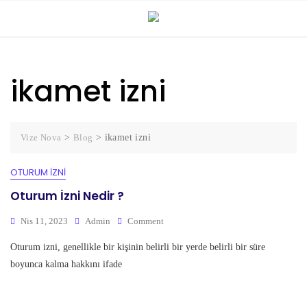
ikamet izni
Vize Nova
>
Blog
>
ikamet izni
OTURUM İZNI
Oturum İzni Nedir ?
Nis 11, 2023
Admin
Comment
Oturum izni, genellikle bir kişinin belirli bir yerde belirli bir süre
boyunca kalma hakkını ifade