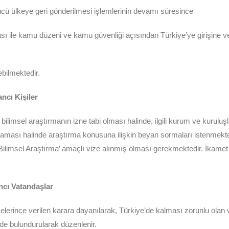
üncü ülkeye geri gönderilmesi işlemlerinin devamı süresince
sı ile kamu düzeni ve kamu güvenliği açısından Türkiye’ye girişine v
ebilmektedir.
ncı Kişiler
ilimsel araştırmanın izne tabi olması halinde, ilgili kurum ve kuruluş
 olmaması halinde araştırma konusuna ilişkin beyan sormaları istenmekt
 ‘Bilimsel Araştırma’ amaçlı vize alınmış olması gerekmektedir. İkamet 
cı Vatandaşlar
ince verilen karara dayanılarak, Türkiye’de kalması zorunlu olan vata
ünde bulundurularak düzenlenir.