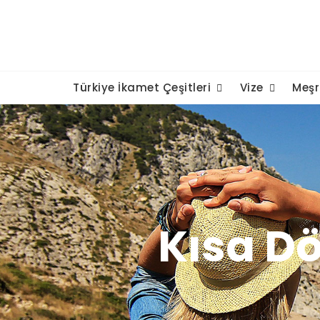
Türkiye İkamet Çeşitleri
Vize
Meşr
Kısa D