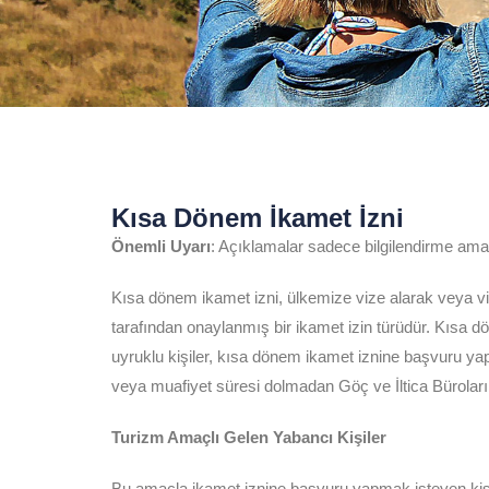
Kısa Dönem İkamet İzni
Önemli Uyarı
: Açıklamalar sadece bilgilendirme amaçl
Kısa dönem ikamet izni, ülkemize vize alarak veya viz
tarafından onaylanmış bir ikamet izin türüdür. Kısa d
uyruklu kişiler, kısa dönem ikamet iznine başvuru yap
veya muafiyet süresi dolmadan Göç ve İltica Bürolar
Turizm Amaçlı Gelen Yabancı Kişiler
Bu amaçla ikamet iznine başvuru yapmak isteyen kişile