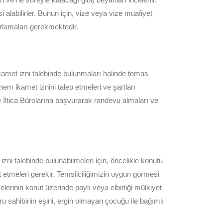
alabilirler. Bunun için, vize veya vize muafiyet
rlamaları gerekmektedir.
kamet izni talebinde bulunmaları halinde temas
nem ikamet iznini talep etmeleri ve şartları
e İltica Bürolarına başvurarak randevu almaları ve
zni talebinde bulunabilmeleri için, öncelikle konutu
t etmeleri gerekir. Temsilciliğimizin uygun görmesi
lerinin konut üzerinde paylı veya elbirliği mülkiyet
u sahibinin eşini, ergin olmayan çocuğu ile bağımlı