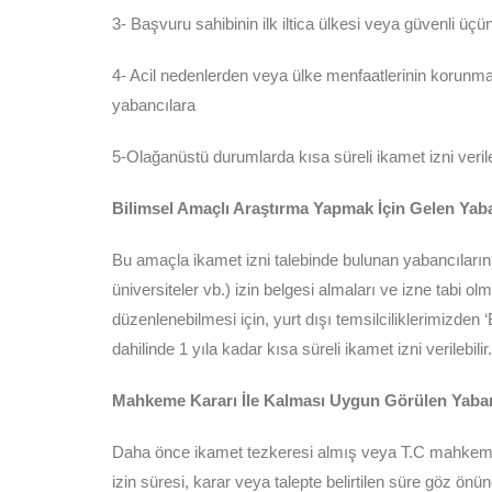
3- Başvuru sahibinin ilk iltica ülkesi veya güvenli üç
4- Acil nedenlerden veya ülke menfaatlerinin korunma
yabancılara
5-Olağanüstü durumlarda kısa süreli ikamet izni veril
Bilimsel Amaçlı Araştırma Yapmak İçin Gelen Yaba
Bu amaçla ikamet izni talebinde bulunan yabancıların b
üniversiteler vb.) izin belgesi almaları ve izne tabi
düzenlenebilmesi için, yurt dışı temsilciliklerimizden
dahilinde 1 yıla kadar kısa süreli ikamet izni verilebilir.
Mahkeme Kararı İle Kalması Uygun Görülen Yaban
Daha önce ikamet tezkeresi almış veya T.C mahkemeler
izin süresi, karar veya talepte belirtilen süre göz ön