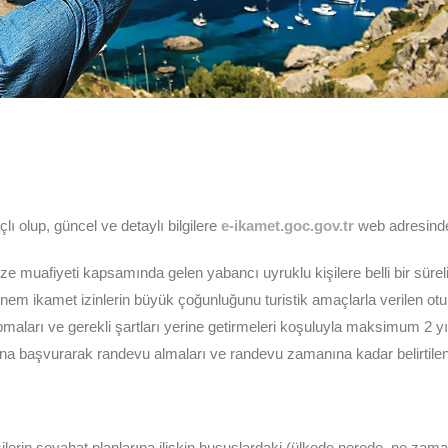
ı olup, güncel ve detaylı bilgilere
e-ikamet.goc.gov.tr
web adresinden
e muafiyeti kapsamında gelen yabancı uyruklu kişilere belli bir sürel
önem ikamet izinlerin büyük çoğunluğunu turistik amaçlarla verilen otu
maları ve gerekli şartları yerine getirmeleri koşuluyla maksimum 2 yıl
ına başvurarak randevu almaları ve randevu zamanına kadar belirtile
rin seyahat planlarına ilişkin hususlardaki (ülkede nerede, ne zaman 