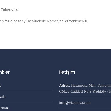
 Yabancılar
 fazla beşer yıllık sürelerle ikamet izni düzenlenebilir.
inkler
İletişim
a
Adres:
Hasanpaşa Mah. Fahretti
Gökay Caddesi No:9 Kadıköy / İ
zda
info@vizenova.com
erimiz