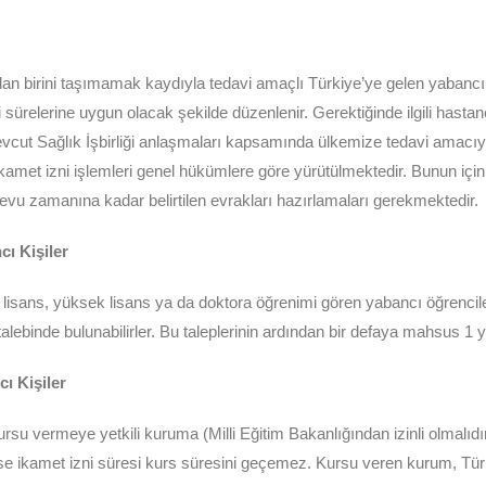
ardan birini taşımamak kaydıyla tedavi amaçlı Türkiye’ye gelen yabanc
davi sürelerine uygun olacak şekilde düzenlenir. Gerektiğinde ilgili h
r. Mevcut Sağlık İşbirliği anlaşmaları kapsamında ülkemize tedavi amacı
 ikamet izni işlemleri genel hükümlere göre yürütülmektedir. Bunun iç
evu zamanına kadar belirtilen evrakları hazırlamaları gerekmektedir.
ı Kişiler
lisans, yüksek lisans ya da doktora öğrenimi gören yabancı öğrencil
talebinde bulunabilirler. Bu taleplerinin ardından bir defaya mahsus 1 yıl
ı Kişiler
u vermeye yetkili kuruma (Milli Eğitim Bakanlığından izinli olmalıdır.
n az ise ikamet izni süresi kurs süresini geçemez. Kursu veren kurum, 