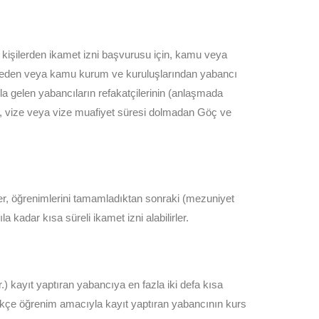
ı kişilerden ikamet izni başvurusu için, kamu veya
astaneden veya kamu kurum ve kuruluşlarından yabancı
yla gelen yabancıların refakatçilerinin (anlaşmada
in, vize veya vize muafiyet süresi dolmadan Göç ve
er, öğrenimlerini tamamladıktan sonraki (mezuniyet
a kadar kısa süreli ikamet izni alabilirler.
) kayıt yaptıran yabancıya en fazla iki defa kısa
Türkçe öğrenim amacıyla kayıt yaptıran yabancının kurs