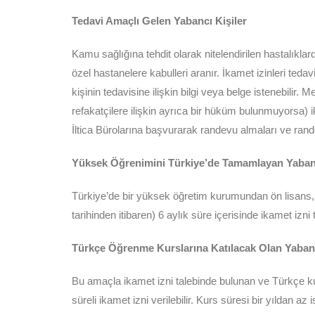
Tedavi Amaçlı Gelen Yabancı Kişiler
Kamu sağlığına tehdit olarak nitelendirilen hastalıkl
özel hastanelere kabulleri aranır. İkamet izinleri te
kişinin tedavisine ilişkin bilgi veya belge istenebili
refakatçilere ilişkin ayrıca bir hüküm bulunmuyorsa)
İltica Bürolarına başvurarak randevu almaları ve rand
Yüksek Öğrenimini Türkiye’de Tamamlayan Yabanc
Türkiye’de bir yüksek öğretim kurumundan ön lisans, 
tarihinden itibaren) 6 aylık süre içerisinde ikamet izni 
Türkçe Öğrenme Kurslarına Katılacak Olan Yabanc
Bu amaçla ikamet izni talebinde bulunan ve Türkçe kurs
süreli ikamet izni verilebilir. Kurs süresi bir yılda