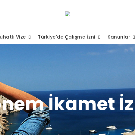
uhatlı Vize
Türkiye’de Çalışma İzni
Kanunlar
önem İkamet İz