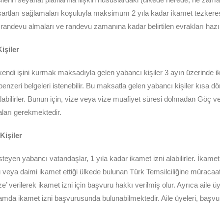
rtları sağlamaları koşuluyla maksimum 2 yıla kadar ikamet tezkeresi 
randevu almaları ve randevu zamanına kadar belirtilen evrakları hazı
işiler
kendi işini kurmak maksadıyla gelen yabancı kişiler 3 ayın üzerinde i
enzeri belgeleri istenebilir. Bu maksatla gelen yabancı kişiler kısa dö
labilirler. Bunun için, vize veya vize muafiyet süresi dolmadan Göç v
aları gerekmektedir.
Kişiler
eyen yabancı vatandaşlar, 1 yıla kadar ikamet izni alabilirler. İkamet i
ğu veya daimi ikamet ettiği ülkede bulunan Türk Temsilciliğine müracaa
verilerek ikamet izni için başvuru hakkı verilmiş olur. Ayrıca aile üye
amda ikamet izni başvurusunda bulunabilmektedir. Aile üyeleri, başvur