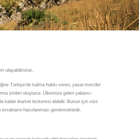
 ulaşabilirsiniz.
iğine Türkiye’de kalma hakkı veren, yasal merciler
rma izinleri oluşturur. Ülkemize gelen yabancı
a kadar ikamet tezkeresi alabilir. Bunun için vize
n evrakların hazırlanması gerekmektedir.
ve ne süreyle kalacağı gibi) beyanları incelenir.