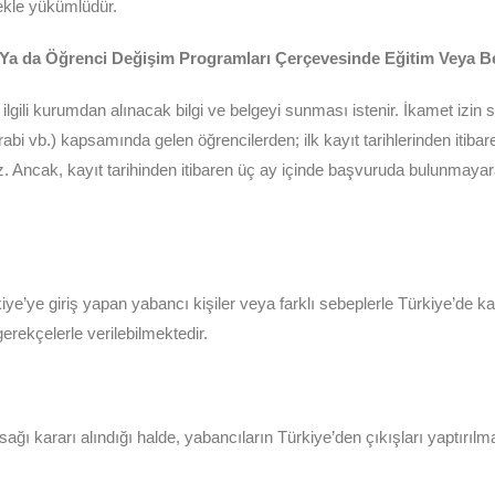
ekle yükümlüdür.
Ya da Öğrenci Değişim Programları Çerçevesinde Eğitim Veya Be
ilgili kurumdan alınacak bilgi ve belgeyi sunması istenir. İkamet izi
 vb.) kapsamında gelen öğrencilerden; ilk kayıt tarihlerinden itibaren
z. Ancak, kayıt tarihinden itibaren üç ay içinde başvuruda bulunmayar
e’ye giriş yapan yabancı kişiler veya farklı sebeplerle Türkiye’de kal
 gerekçelerle verilebilmektedir.
sağı kararı alındığı halde, yabancıların Türkiye’den çıkışları yaptırı